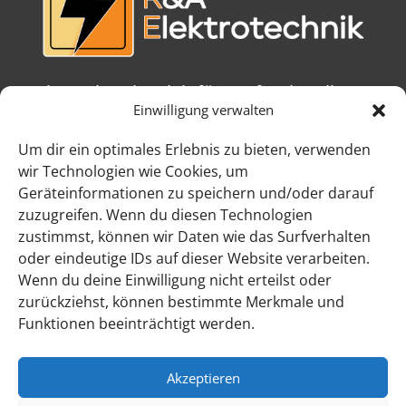
Ihr Meisterbetrieb für professionelle
Elektrotechnik in Sülm und
Einwilligung verwalten
Umgebung.
Um dir ein optimales Erlebnis zu bieten, verwenden
wir Technologien wie Cookies, um
Schnelllinks
Geräteinformationen zu speichern und/oder darauf
zuzugreifen. Wenn du diesen Technologien
Über uns
zustimmst, können wir Daten wie das Surfverhalten
Leistungen
oder eindeutige IDs auf dieser Website verarbeiten.
Wenn du deine Einwilligung nicht erteilst oder
Kontakt
zurückziehst, können bestimmte Merkmale und
Funktionen beeinträchtigt werden.
Rechtliches
Impressum
Akzeptieren
Datenschutz