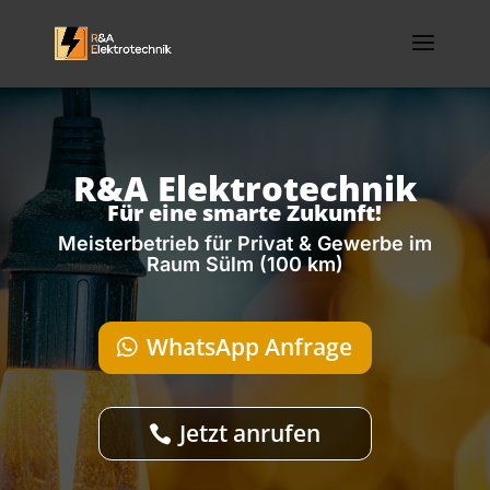
R&A
E
l
e
ktrot
e
chni
k
Für eine smarte Zukunft!
Meisterbetrieb für Privat & Gewerbe im
Raum Sülm (100 km)
WhatsApp Anfrage
Jetzt anrufen