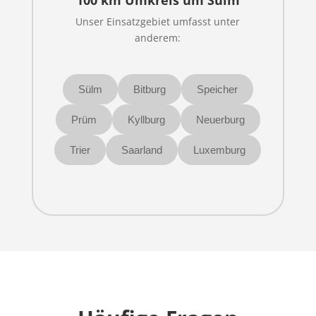
100 km Umkreis um Sülm
Unser Einsatzgebiet umfasst unter
anderem:
Sülm
Bitburg
Speicher
Prüm
Kyllburg
Neuerburg
Trier
Saarland
Luxemburg